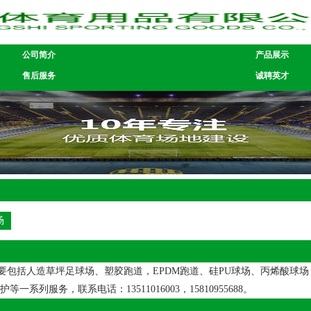
公司简介
产品展示
售后服务
诚聘英才
场
括人造草坪足球场、塑胶跑道，EPDM跑道、硅PU球场、丙烯酸球场，
务，联系电话：13511016003，15810955688。