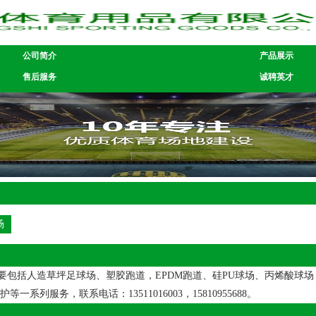
公司简介
产品展示
售后服务
诚聘英才
场
括人造草坪足球场、塑胶跑道，EPDM跑道、硅PU球场、丙烯酸球场，
务，联系电话：13511016003，15810955688。