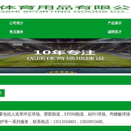
公司简介
产品展示
售后服务
诚聘英才
场
括人造草坪足球场、塑胶跑道，EPDM跑道、硅PU球场、丙烯酸球场，
务，联系电话：13511016003，15810955688。